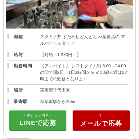
職種
スタミナ丼 すためしどんどん 秋葉原店の ア
ルバイトスタッフ
給与
【時給：1,230円～
】
勤務時間
【アルバイト】 シフトタイム制 8:00～24:00
の間で週2日、1日3時間から ※18歳未満は22
時までの勤務となります
場所
東京都千代田区
最寄駅
秋葉原駅から285m
\ ポチッと簡単 /
LINEで応募