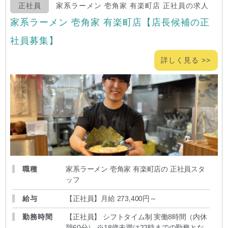
正社員
家系ラーメン 壱角家 有楽町店 正社員の求人
家系ラーメン 壱角家 有楽町店【店長候補の正
社員募集】
詳しく見る >>
職種
家系ラーメン 壱角家 有楽町店の 正社員スタ
ッフ
給与
【正社員】月給 273,400円～
勤務時間
【正社員】 シフトタイム制 実働8時間（内休
憩60分） ※18歳未満は22時までの勤務とな