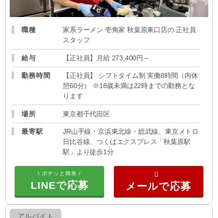
職種
家系ラーメン 壱角家 秋葉原東口店の 正社員
スタッフ
給与
【正社員】月給 273,400円～
勤務時間
【正社員】 シフトタイム制 実働8時間（内休
憩60分） ※18歳未満は22時までの勤務とな
ります
場所
東京都千代田区
最寄駅
JR山手線・京浜東北線・総武線、東京メトロ
日比谷線、つくばエクスプレス「秋葉原駅
駅」より徒歩1分
\ ポチッと簡単 /
LINEで応募
アルバイト