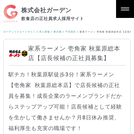
株式会社ガーデン
飲食店の正社員求人採用サイト
ガーデンリクルートサイト
>
求人情報
>
東京都
>
千代田区
>
家系ラーメン 壱角家 秋葉原総本店【店長候
家系ラーメン 壱角家 秋葉原総本
店【店長候補の正社員募集】
駅チカ！秋葉原駅徒歩3分！家系ラーメン
【壱角家 秋葉原総本店】で店長候補の正社
員を募集！成長企業のラーメンブランドだか
らステップアップ可能！店長候補として経験
を生かして働きませんか？月8日休み推奨、
福利厚生も充実の職場です！