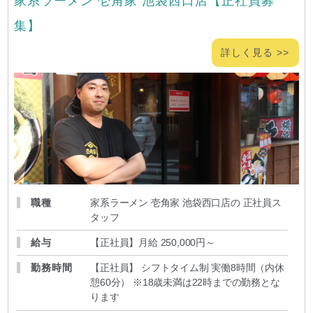
家系ラーメン 壱角家 池袋西口店【正社員募
集】
詳しく見る >>
職種
家系ラーメン 壱角家 池袋西口店の 正社員ス
タッフ
給与
【正社員】月給 250,000円～
勤務時間
【正社員】 シフトタイム制 実働8時間（内休
憩60分） ※18歳未満は22時までの勤務とな
ります