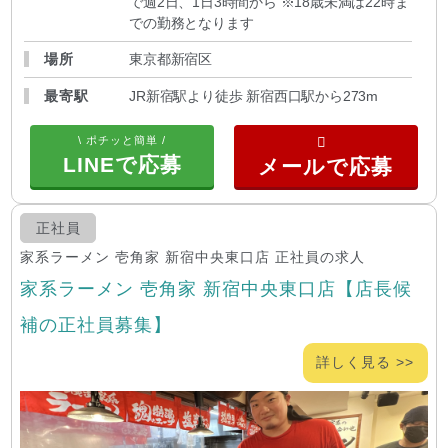
で週2日、1日3時間から ※18歳未満は22時ま
での勤務となります
場所
東京都新宿区
最寄駅
JR新宿駅より徒歩 新宿西口駅から273m
\ ポチッと簡単 /
LINEで応募
正社員
家系ラーメン 壱角家 新宿中央東口店 正社員の求人
家系ラーメン 壱角家 新宿中央東口店【店長候
補の正社員募集】
詳しく見る >>