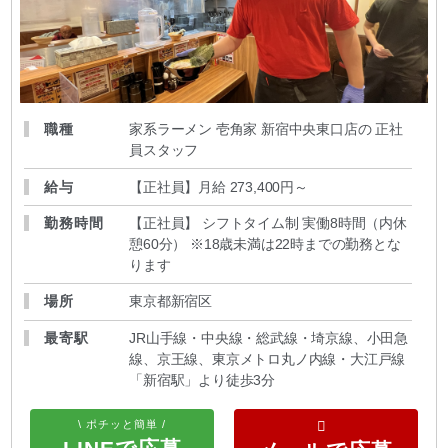
職種
家系ラーメン 壱角家 新宿中央東口店の 正社
員スタッフ
給与
【正社員】月給 273,400円～
勤務時間
【正社員】 シフトタイム制 実働8時間（内休
憩60分） ※18歳未満は22時までの勤務とな
ります
場所
東京都新宿区
最寄駅
JR山手線・中央線・総武線・埼京線、小田急
線、京王線、東京メトロ丸ノ内線・大江戸線
「新宿駅」より徒歩3分
\ ポチッと簡単 /