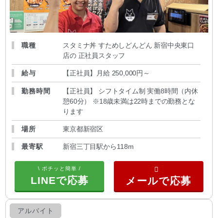
職種
スタミナ丼 すためしどんどん 新宿中央東口
店の 正社員スタッフ
給与
【正社員】月給 250,000円～
勤務時間
【正社員】 シフトタイム制 実働8時間（内休
憩60分） ※18歳未満は22時までの勤務とな
ります
場所
東京都新宿区
最寄駅
新宿三丁目駅から118m
\ ポチッと簡単 /
LINEで応募
アルバイト