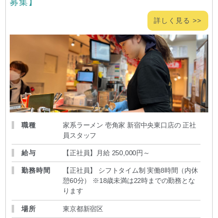
募集】
詳しく見る >>
職種
家系ラーメン 壱角家 新宿中央東口店の 正社
員スタッフ
給与
【正社員】月給 250,000円～
勤務時間
【正社員】 シフトタイム制 実働8時間（内休
憩60分） ※18歳未満は22時までの勤務とな
ります
場所
東京都新宿区