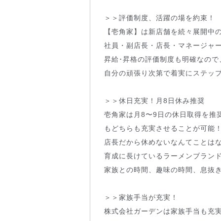
＞＞評価制度、活躍の場を約束！
【壱角家】は新店舗を続々展開中
社員・副店長・店長・マネージャ
昇給･昇格の評価制度も明確なので
自分の頑張り次第で着実にステッ
＞＞休日充実！月8日休み推奨
壱角家は月8〜9日の休日取得を推
もどちらも充実させることが可能
店長だから休めないなんてことは
育成に長けているラーメンブラン
家族との時間、趣味の時間、息抜
＞＞家族手当が充実！
株式会社ガーデンは家族手当も充実