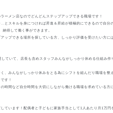
のラーメン店なのでどんどんステップアップできる職場です！
ー…とスキルを身につければ昇進＆昇給が積極的にできるので自分
、納得して働く事ができます。
プアップできる場所を探している方、しっかり評価を受けたい方に
奨していて、店長も含めスタッフみんながしっかり休める仕組み作
！
なく、みんながしっかり休みをとる為にシフトを組んだり職場を整
ドです！
きの時間など自分時間を大切にしながら働ける職場を求めている方
しています！配偶者と子どもに家族手当として1人あたり月1万円