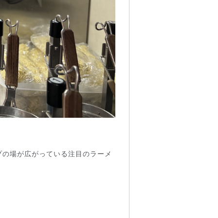
プの場が広がっている注目のラーメ
。
！