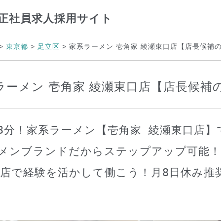
正社員求人採用サイト
>
東京都
>
足立区
>
家系ラーメン 壱角家 綾瀬東口店【店長候補
ラーメン 壱角家 綾瀬東口店【店長候補
3分！家系ラーメン【壱角家 綾瀬東口店】
メンブランドだからステップアップ可能
店で経験を活かして働こう！月8日休み推