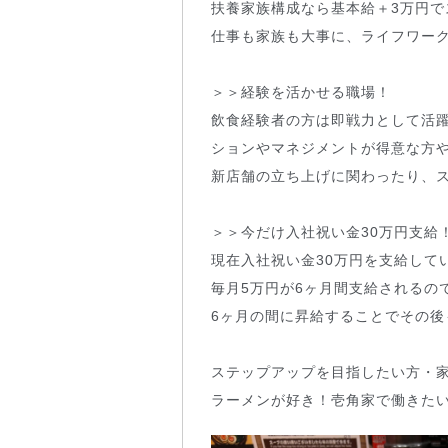
扶養家族構成なら基本給＋3万円
仕事も家族も大事に、ライフワー
＞＞経験を活かせる職場！
飲食経験者の方は即戦力として活
ションやマネジメントが得意な方
新店舗の立ち上げに関わったり、
＞＞今だけ入社祝い金30万円支給
現在入社祝い金30万円を支給して
毎月5万円が6ヶ月間支給されるの
6ヶ月の間に昇給することでその
ステップアップを目指したい方・
ラーメンが好き！壱角家で働きた