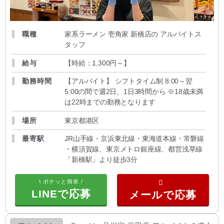
職種
家系ラーメン 壱角家 新橋店の アルバイトス
タッフ
給与
【時給：1,300円～
】
勤務時間
【アルバイト】 シフトタイム制 8:00～翌
5:00の間で週2日、1日3時間から ※18歳未満
は22時までの勤務となります
場所
東京都港区
最寄駅
JR山手線・京浜東北線・東海道本線・常磐線
・横須賀線、東京メトロ銀座線、都営浅草線
「新橋駅」より徒歩3分
\ ポチッと簡単 /
LINEで応募