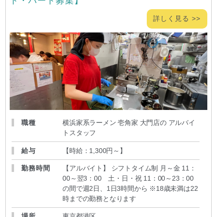
ト・パート募集】
詳しく見る >>
職種
横浜家系ラーメン 壱角家 大門店の アルバイ
トスタッフ
給与
【時給：1,300円～
】
勤務時間
【アルバイト】 シフトタイム制 月～金 11：
00～翌3：00 土・日・祝 11：00～23：00
の間で週2日、1日3時間から ※18歳未満は22
時までの勤務となります
場所
東京都港区