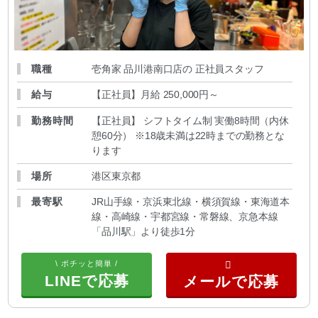
職種
壱角家 品川港南口店の 正社員スタッフ
給与
【正社員】月給 250,000円～
勤務時間
【正社員】 シフトタイム制 実働8時間（内休
憩60分） ※18歳未満は22時までの勤務とな
ります
場所
港区東京都
最寄駅
JR山手線・京浜東北線・横須賀線・東海道本
線・高崎線・宇都宮線・常磐線、京急本線
「品川駅」より徒歩1分
\ ポチッと簡単 /
LINEで応募