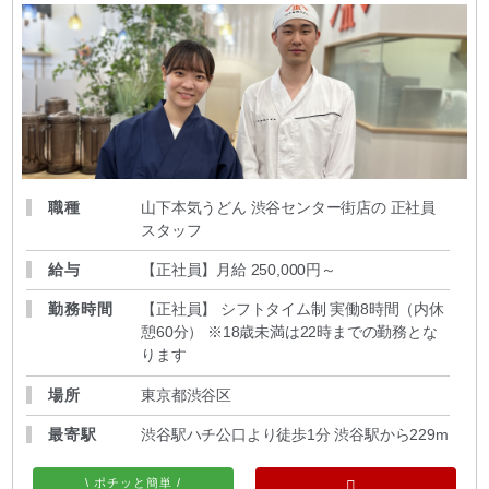
職種
山下本気うどん 渋谷センター街店の 正社員
スタッフ
給与
【正社員】月給 250,000円～
勤務時間
【正社員】 シフトタイム制 実働8時間（内休
憩60分） ※18歳未満は22時までの勤務とな
ります
場所
東京都渋谷区
最寄駅
渋谷駅ハチ公口より徒歩1分 渋谷駅から229m
\ ポチッと簡単 /