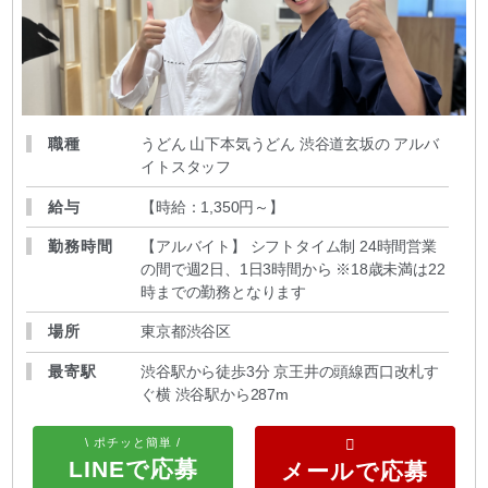
職種
うどん 山下本気うどん 渋谷道玄坂の アルバ
イトスタッフ
給与
【時給：1,350円～
】
勤務時間
【アルバイト】 シフトタイム制 24時間営業
の間で週2日、1日3時間から ※18歳未満は22
時までの勤務となります
場所
東京都渋谷区
最寄駅
渋谷駅から徒歩3分 京王井の頭線西口改札す
ぐ横 渋谷駅から287m
\ ポチッと簡単 /
LINEで応募