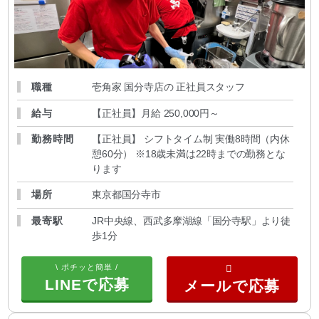
職種
壱角家 国分寺店の 正社員スタッフ
給与
【正社員】月給 250,000円～
勤務時間
【正社員】 シフトタイム制 実働8時間（内休
憩60分） ※18歳未満は22時までの勤務とな
ります
場所
東京都国分寺市
最寄駅
JR中央線、西武多摩湖線「国分寺駅」より徒
歩1分
\ ポチッと簡単 /
LINEで応募