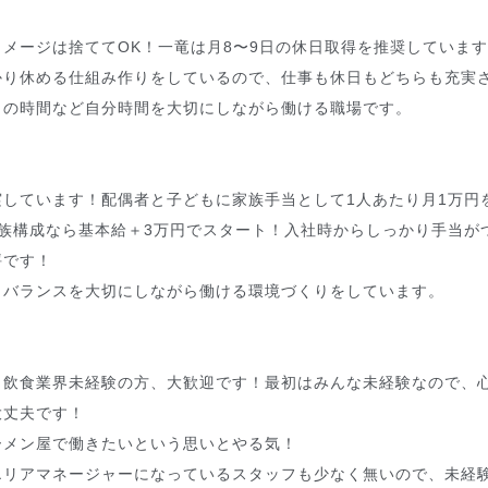
メージは捨ててOK！一竜は月8〜9日の休日取得を推奨していま
かり休める仕組み作りをしているので、仕事も休日もどちらも充実
きの時間など自分時間を大切にしながら働ける職場です。
しています！配偶者と子どもに家族手当として1人あたり月1万円
族構成なら基本給＋3万円でスタート！入社時からしっかり手当が
評です！
クバランスを大切にしながら働ける環境づくりをしています。
！
、飲食業界未経験の方、大歓迎です！最初はみんな未経験なので、
大丈夫です！
ーメン屋で働きたいという思いとやる気！
エリアマネージャーになっているスタッフも少なく無いので、未経