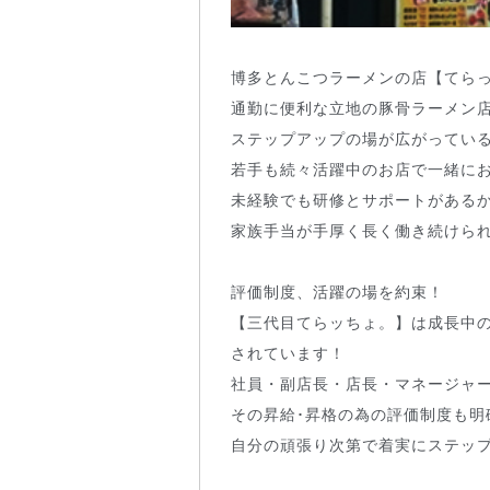
博多とんこつラーメンの店【てらっ
通勤に便利な立地の豚骨ラーメン
ステップアップの場が広がってい
若手も続々活躍中のお店で一緒に
未経験でも研修とサポートがある
家族手当が手厚く長く働き続けら
評価制度、活躍の場を約束！
【三代目てらッちょ。】は成長中
されています！
社員・副店長・店長・マネージャ
その昇給･昇格の為の評価制度も明
自分の頑張り次第で着実にステッ