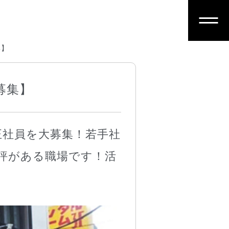
集】
募集】
正社員を大募集！若手社
評がある職場です！活