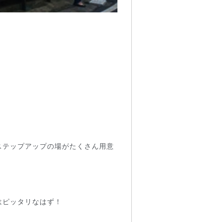
！
ステップアップの場がたくさん用意
はピッタリなはず！