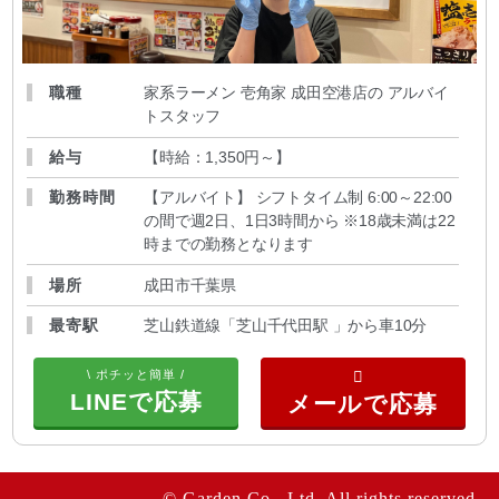
職種
家系ラーメン 壱角家 成田空港店の アルバイ
トスタッフ
給与
【時給：1,350円～
】
勤務時間
【アルバイト】 シフトタイム制 6:00～22:00
の間で週2日、1日3時間から ※18歳未満は22
時までの勤務となります
場所
成田市千葉県
最寄駅
芝山鉄道線「芝山千代田駅 」から車10分
\ ポチッと簡単 /
LINEで応募
© Garden Co., Ltd. All rights reserved.