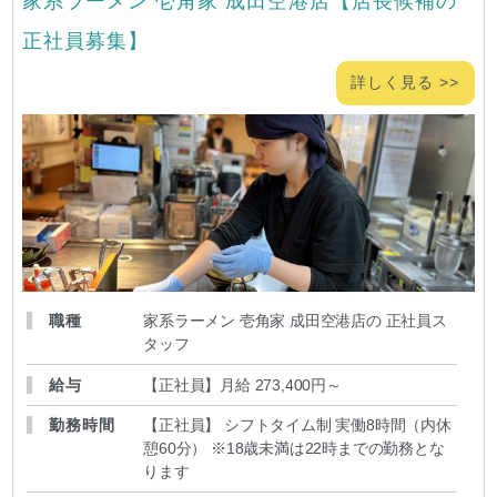
家系ラーメン 壱角家 成田空港店【店長候補の
正社員募集】
詳しく見る >>
職種
家系ラーメン 壱角家 成田空港店の 正社員ス
タッフ
給与
【正社員】月給 273,400円～
勤務時間
【正社員】 シフトタイム制 実働8時間（内休
憩60分） ※18歳未満は22時までの勤務とな
ります