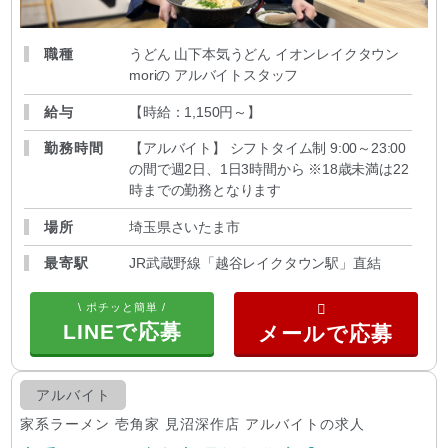
職種
うどん 山下本気うどん イオンレイクタウン
moriの アルバイトスタッフ
給与
【時給：1,150円～
】
勤務時間
【アルバイト】 シフトタイム制 9:00～23:00
の間で週2日、1日3時間から ※18歳未満は22
時までの勤務となります
場所
埼玉県さいたま市
最寄駅
JR武蔵野線「越谷レイクタウン駅」直結
\ ポチッと簡単 /
LINEで応募
アルバイト
家系ラーメン 壱角家 見沼深作店 アルバイトの求人