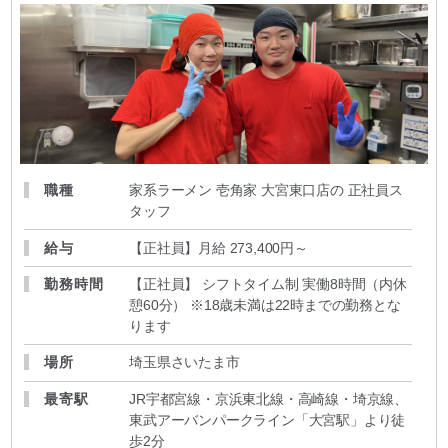
職種
家系ラーメン 壱角家 大宮東口店の 正社員ス
タッフ
給与
【正社員】月給 273,400円～
勤務時間
【正社員】 シフトタイム制 実働8時間（内休
憩60分） ※18歳未満は22時までの勤務とな
ります
場所
埼玉県さいたま市
最寄駅
JR宇都宮線・京浜東北線・高崎線・埼京線、
東武アーバンパークライン「大宮駅」より徒
歩2分