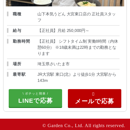
職種
山下本気うどん 大宮東口店の 正社員スタッ
フ
給与
【正社員】月給 250,000円～
勤務時間
【正社員】 シフトタイム制 実働8時間（内休
憩60分） ※18歳未満は22時までの勤務とな
ります
場所
埼玉県さいたま市
最寄駅
JR大宮駅 東口(北）より徒歩1分 大宮駅から
143m
\ ポチッと簡単 /
LINEで応募
© Garden Co., Ltd. All rights reserved.