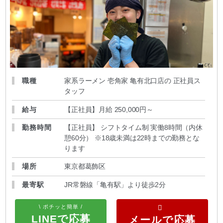
職種
家系ラーメン 壱角家 亀有北口店の 正社員ス
タッフ
給与
【正社員】月給 250,000円～
勤務時間
【正社員】 シフトタイム制 実働8時間（内休
憩60分） ※18歳未満は22時までの勤務とな
ります
場所
東京都葛飾区
最寄駅
JR常磐線「亀有駅」より徒歩2分
\ ポチッと簡単 /
LINEで応募