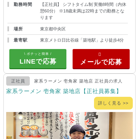
勤務時間
【正社員】 シフトタイム制 実働8時間（内休
憩60分） ※18歳未満は22時までの勤務とな
ります
場所
東京都中央区
最寄駅
東京メトロ日比谷線「築地駅」より徒歩4分
\ ポチッと簡単 /
LINEで応募
正社員
家系ラーメン 壱角家 築地店 正社員の求人
家系ラーメン 壱角家 築地店【正社員募集】
詳しく見る >>