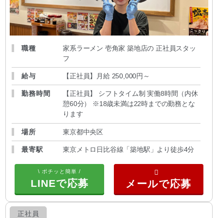
職種
家系ラーメン 壱角家 築地店の 正社員スタッ
フ
給与
【正社員】月給 250,000円～
勤務時間
【正社員】 シフトタイム制 実働8時間（内休
憩60分） ※18歳未満は22時までの勤務とな
ります
場所
東京都中央区
最寄駅
東京メトロ日比谷線「築地駅」より徒歩4分
\ ポチッと簡単 /
LINEで応募
正社員