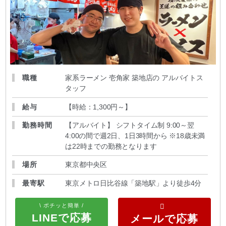
職種
家系ラーメン 壱角家 築地店の アルバイトス
タッフ
給与
【時給：1,300円～
】
勤務時間
【アルバイト】 シフトタイム制 9:00～翌
4:00の間で週2日、1日3時間から ※18歳未満
は22時までの勤務となります
場所
東京都中央区
最寄駅
東京メトロ日比谷線「築地駅」より徒歩4分
\ ポチッと簡単 /
LINEで応募