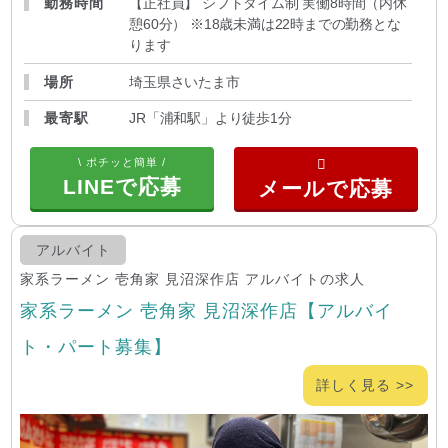
勤務時間
【正社員】 シフトタイム制 実働8時間（内休
憩60分） ※18歳未満は22時までの勤務とな
ります
場所
埼玉県さいたま市
最寄駅
JR「浦和駅」より徒歩1分
\ ポチッと簡単 /
LINEで応募
アルバイト
家系ラーメン 壱角家 見沼深作店 アルバイトの求人
家系ラーメン 壱角家 見沼深作店【アルバイ
ト・パート募集】
詳しく見る >>