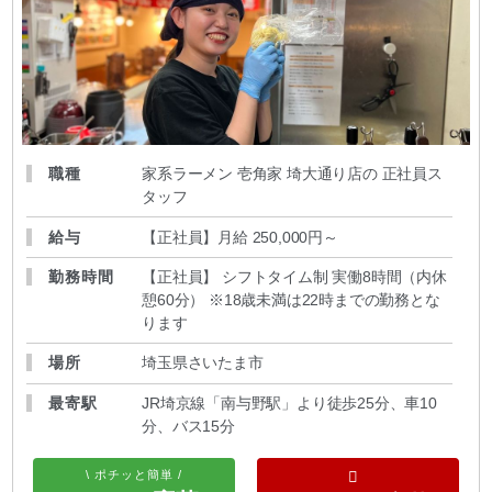
職種
家系ラーメン 壱角家 埼大通り店の 正社員ス
タッフ
給与
【正社員】月給 250,000円～
勤務時間
【正社員】 シフトタイム制 実働8時間（内休
憩60分） ※18歳未満は22時までの勤務とな
ります
場所
埼玉県さいたま市
最寄駅
JR埼京線「南与野駅」より徒歩25分、車10
分、バス15分
\ ポチッと簡単 /