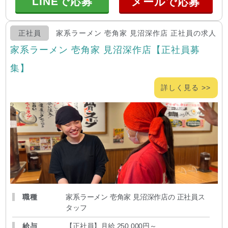
LINEで応募
正社員
家系ラーメン 壱角家 見沼深作店 正社員の求人
家系ラーメン 壱角家 見沼深作店【正社員募
集】
詳しく見る >>
職種
家系ラーメン 壱角家 見沼深作店の 正社員ス
タッフ
給与
【正社員】月給 250,000円～