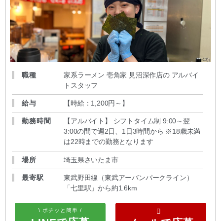
職種
家系ラーメン 壱角家 見沼深作店の アルバイ
トスタッフ
給与
【時給：1,200円～
】
勤務時間
【アルバイト】 シフトタイム制 9:00～翌
3:00の間で週2日、1日3時間から ※18歳未満
は22時までの勤務となります
場所
埼玉県さいたま市
最寄駅
東武野田線（東武アーバンパークライン）
「七里駅」から約1.6km
\ ポチッと簡単 /