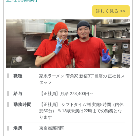
詳しく見る >>
職種
家系ラーメン 壱角家 新宿3丁目店の 正社員ス
タッフ
給与
【正社員】月給 273,400円～
勤務時間
【正社員】 シフトタイム制 実働8時間（内休
憩60分） ※18歳未満は22時までの勤務とな
ります
場所
東京都新宿区