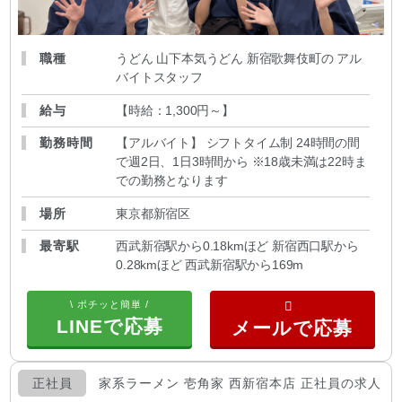
職種
うどん 山下本気うどん 新宿歌舞伎町の アル
バイトスタッフ
給与
【時給：1,300円～
】
勤務時間
【アルバイト】 シフトタイム制 24時間の間
で週2日、1日3時間から ※18歳未満は22時ま
での勤務となります
場所
東京都新宿区
最寄駅
西武新宿駅から0.18kmほど 新宿西口駅から
0.28kmほど 西武新宿駅から169m
\ ポチッと簡単 /
LINEで応募
正社員
家系ラーメン 壱角家 西新宿本店 正社員の求人