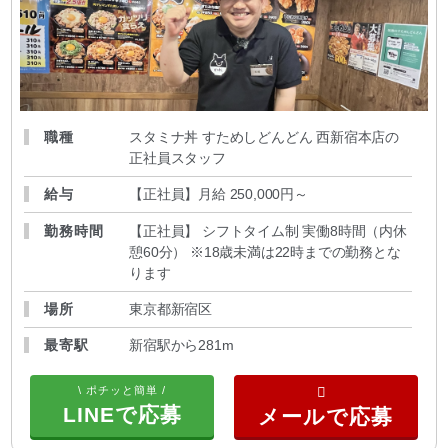
職種
スタミナ丼 すためしどんどん 西新宿本店の
正社員スタッフ
給与
【正社員】月給 250,000円～
勤務時間
【正社員】 シフトタイム制 実働8時間（内休
憩60分） ※18歳未満は22時までの勤務とな
ります
場所
東京都新宿区
最寄駅
新宿駅から281m
\ ポチッと簡単 /
LINEで応募