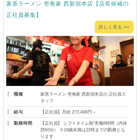
家系ラーメン 壱角家 西新宿本店【店長候補の
正社員募集】
詳しく見る >>
職種
家系ラーメン 壱角家 西新宿本店の 正社員ス
タッフ
給与
【正社員】月給 273,400円～
勤務時間
【正社員】 シフトタイム制 実働8時間（内休
憩60分） ※18歳未満は22時までの勤務とな
ります