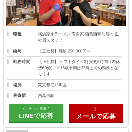
職種
横浜家系ラーメン 壱角家 西葛西駅前店の 正
社員スタッフ
給与
【正社員】月給 250,000円～
勤務時間
【正社員】 シフトタイム制 実働8時間（内休
憩60分） ※18歳未満は22時までの勤務とな
ります
場所
東京都江戸川区
最寄駅
西葛西駅
\ ポチッと簡単 /
LINEで応募