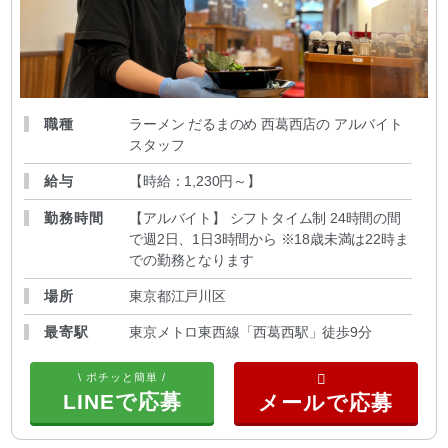
職種
ラーメン だるまのめ 西葛西店の アルバイト
スタッフ
給与
【時給：1,230円～
】
勤務時間
【アルバイト】 シフトタイム制 24時間の間
で週2日、1日3時間から ※18歳未満は22時ま
での勤務となります
場所
東京都江戸川区
最寄駅
東京メトロ東西線「西葛西駅」徒歩9分
\ ポチッと簡単 /
LINEで応募