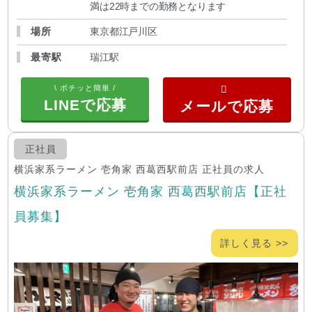
満は22時までの勤務となります
場所
東京都江戸川区
最寄駅
瑞江駅
\ ポチッと簡単 /
LINEで応募
正社員
横浜家系ラーメン 壱角家 西葛西駅前店 正社員の求人
横浜家系ラーメン 壱角家 西葛西駅前店【正社
員募集】
詳しく見る >>