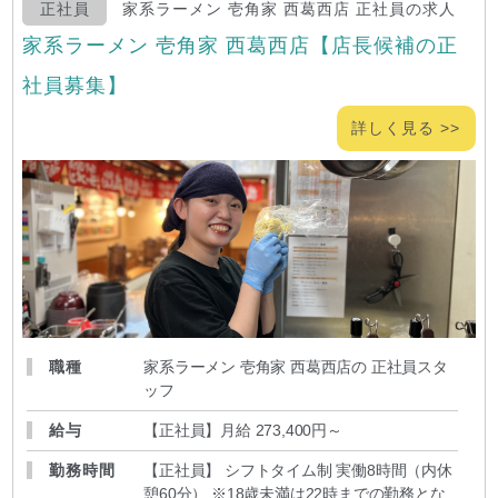
正社員
家系ラーメン 壱角家 西葛西店 正社員の求人
家系ラーメン 壱角家 西葛西店【店長候補の正
社員募集】
詳しく見る >>
職種
家系ラーメン 壱角家 西葛西店の 正社員スタ
ッフ
給与
【正社員】月給 273,400円～
勤務時間
【正社員】 シフトタイム制 実働8時間（内休
憩60分） ※18歳未満は22時までの勤務とな