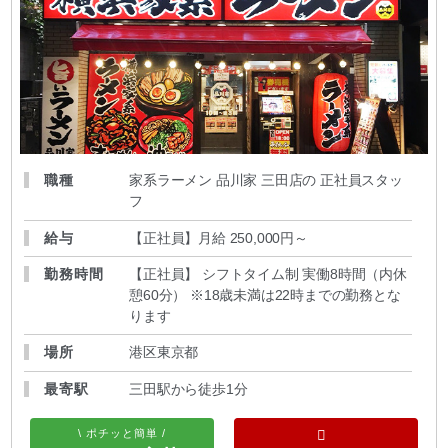
職種
家系ラーメン 品川家 三田店の 正社員スタッ
フ
給与
【正社員】月給 250,000円～
勤務時間
【正社員】 シフトタイム制 実働8時間（内休
憩60分） ※18歳未満は22時までの勤務とな
ります
場所
港区東京都
最寄駅
三田駅から徒歩1分
\ ポチッと簡単 /