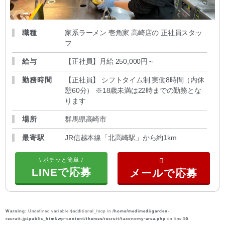
職種
家系ラーメン 壱角家 高崎店の 正社員スタッ
フ
給与
【正社員】月給 250,000円～
勤務時間
【正社員】 シフトタイム制 実働8時間（内休
憩60分） ※18歳未満は22時までの勤務とな
ります
場所
群馬県高崎市
最寄駅
JR信越本線「北高崎駅」から約1km
\ ポチッと簡単 /
LINEで応募
Warning
: Undefined variable $additional_loop in
/home/medimedi/garden-
recruit.jp/public_html/wp-content/themes/recruit/taxonomy-area.php
on line
55