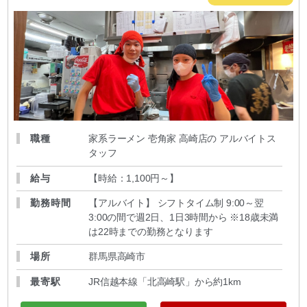
職種
家系ラーメン 壱角家 高崎店の アルバイトス
タッフ
給与
【時給：1,100円～
】
勤務時間
【アルバイト】 シフトタイム制 9:00～翌
3:00の間で週2日、1日3時間から ※18歳未満
は22時までの勤務となります
場所
群馬県高崎市
最寄駅
JR信越本線「北高崎駅」から約1km