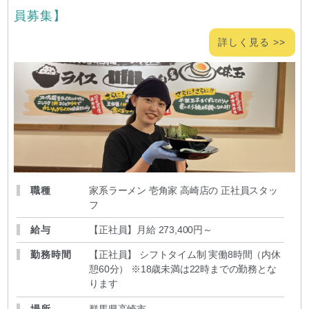
員募集】
詳しく見る >>
職種
家系ラーメン 壱角家 高崎店の 正社員スタッ
フ
給与
【正社員】月給 273,400円～
勤務時間
【正社員】 シフトタイム制 実働8時間（内休
憩60分） ※18歳未満は22時までの勤務とな
ります
場所
群馬県高崎市