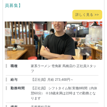
員募集】
詳しく見る >>
職種
家系ラーメン 壱角家 馬橋店の 正社員スタッ
フ
給与
【正社員】月給 273,400円～
勤務時間
【正社員】 シフトタイム制 実働8時間（内休
憩60分） ※18歳未満は22時までの勤務とな
ります
場所
千葉県松戸市