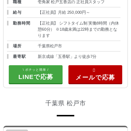
職種
壱角家 松戸五香店の 正社員スタッフ
給与
【正社員】月給 250,000円～
勤務時間
【正社員】 シフトタイム制 実働8時間（内休
憩60分） ※18歳未満は22時までの勤務とな
ります
場所
千葉県松戸市
最寄駅
新京成線「五香駅」より徒歩7分
\ ポチッと簡単 /
LINEで応募
千葉県 松戸市