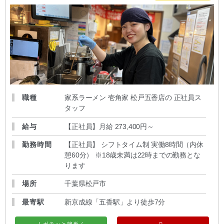
職種
家系ラーメン 壱角家 松戸五香店の 正社員ス
タッフ
給与
【正社員】月給 273,400円～
勤務時間
【正社員】 シフトタイム制 実働8時間（内休
憩60分） ※18歳未満は22時までの勤務とな
ります
場所
千葉県松戸市
最寄駅
新京成線「五香駅」より徒歩7分