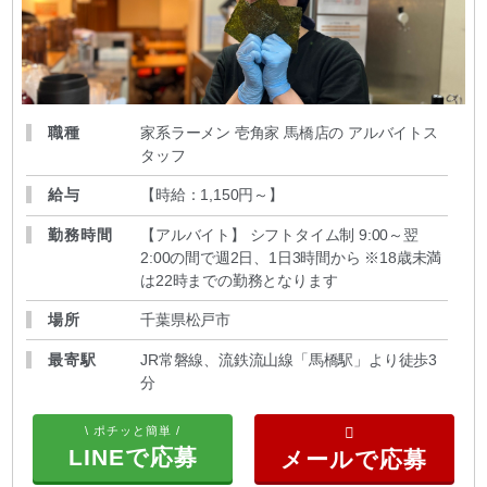
職種
家系ラーメン 壱角家 馬橋店の アルバイトス
タッフ
給与
【時給：1,150円～
】
勤務時間
【アルバイト】 シフトタイム制 9:00～翌
2:00の間で週2日、1日3時間から ※18歳未満
は22時までの勤務となります
場所
千葉県松戸市
最寄駅
JR常磐線、流鉄流山線「馬橋駅」より徒歩3
分
\ ポチッと簡単 /
LINEで応募