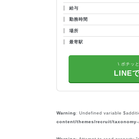
給与
勤務時間
場所
最寄駅
\ ポチッと
LINE
Warning
: Undefined variable $addit
content/themes/recruit/taxonomy-