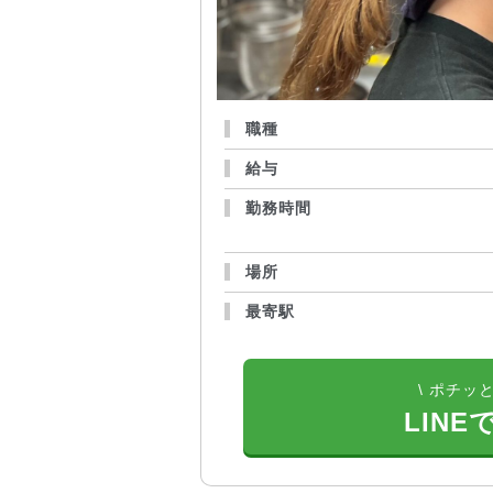
職種
給与
勤務時間
場所
最寄駅
\ ポチッと
LINE