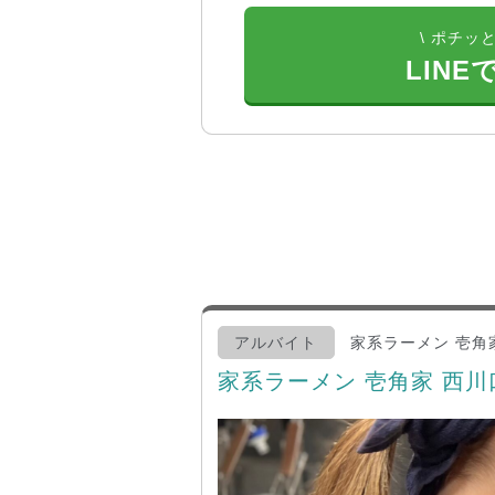
\ ポチッと
LINE
アルバイト
家系ラーメン 壱角
家系ラーメン 壱角家 西