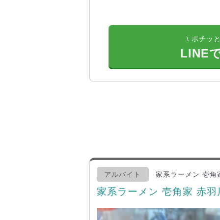
\ ポチッと
LINE
アルバイト
家系ラーメン 壱角
家系ラーメン 壱角家 赤