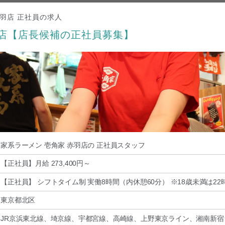
赤羽店 正社員の求人
羽店【店長候補の正社員募集】
家系ラーメン 壱角家 赤羽店の 正社員スタッフ
【正社員】月給 273,400円～
【正社員】 シフトタイム制 実働8時間（内休憩60分） ※18歳未満は2
東京都北区
JR京浜東北線、埼京線、宇都宮線、高崎線、上野東京ライン、湘南新宿