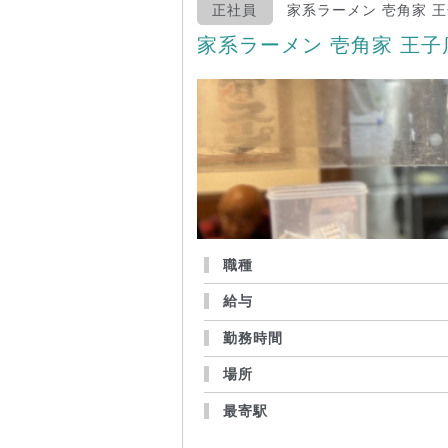
正社員
家系ラーメン 壱角家 
家系ラーメン 壱角家 王
職種
給与
勤務時間
場所
最寄駅