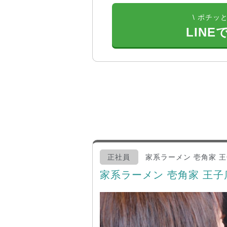
\ ポチッと
LINE
正社員
家系ラーメン 壱角家 
家系ラーメン 壱角家 王