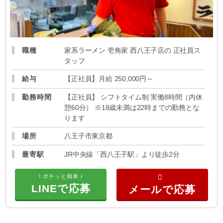
職種
家系ラーメン 壱角家 西八王子店の 正社員ス
タッフ
給与
【正社員】月給 250,000円～
勤務時間
【正社員】 シフトタイム制 実働8時間（内休
憩60分） ※18歳未満は22時までの勤務とな
ります
場所
八王子市東京都
最寄駅
JR中央線「西八王子駅」より徒歩2分
\ ポチッと簡単 /
LINEで応募