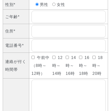
性別*
男性
女性
ご年齢*
住所*
電話番号*
午前中
12
14
16
18
連絡が付く
（8時～
時～
時～
時～
時～
時間帯
12時）
14時
16時
18時
20時