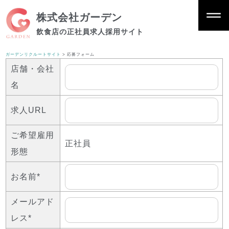
株式会社ガーデン
飲食店の正社員求人採用サイト
ガーデンリクルートサイト
>
応募フォーム
店舗・会社
名
求人URL
ご希望雇用
正社員
形態
お名前*
メールアド
レス*